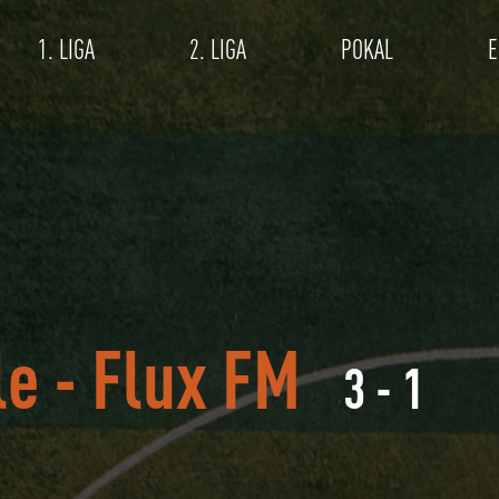
1. LIGA
2. LIGA
POKAL
E
le
-
Flux FM
3 - 1