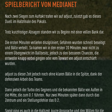
SPIELBERICHT VON MEDIANET
Nach zwei Siegen zum Auftakt trafen wir auf adjust, zuletzt gab es dieses
Duell im Halbfinale des Pokals.
Trotz kurzfristiger Absagen standen wir zu Beginn mit einer vollen Bank dar.
Die ersten Minuten verliefen diszipliniert, Gefahren wurden schnell beseitigt
und Bälle verteilt. So kamen wir in den ersten 20 Minuten zwar nicht zu
einem Übergewicht im Ballbesitz, jedoch zu den besseren Chancen, die
entweder knapp vorbei gingen oder vom Torwart von adjust entschärft
wurden.
adjust zu dieser Zeit jedoch noch ohne klaren Bälle in die Spitze, dank der
defensiven Arbeit des Teams.
Dann jedoch der Turbo des Gegners und die bekannten Bälle von Außen in
die Mitte, die zum 0:1 führten. Nur zwei Minuten später dann durch das
Zentrum und ein Stellungsfehler das 0:2.
Somit ging es auch in die Halbzeit, kurze Ansprache und den Willen für die