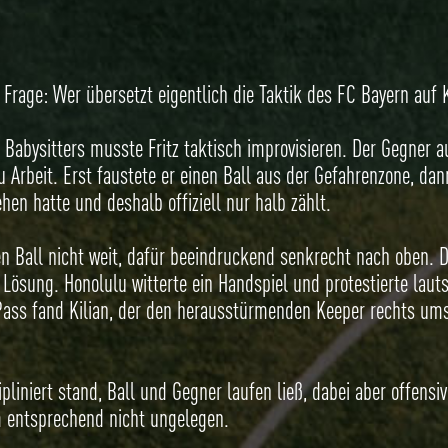
rage: Wer übersetzt eigentlich die Taktik des FC Bayern auf K
Babysitters musste Fritz taktisch improvisieren. Der Gegner a
 Arbeit. Erst faustete er einen Ball aus der Gefahrenzone, dan
en hatte und deshalb offiziell nur halb zählt.
en Ball nicht weit, dafür beeindruckend senkrecht nach oben. 
e Lösung. Honolulu witterte ein Handspiel und protestierte laut
 Pass fand Kilian, der den herausstürmenden Keeper rechts umsp
liniert stand, Ball und Gegner laufen ließ, dabei aber offensiv
am entsprechend nicht ungelegen.