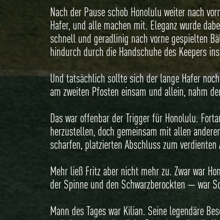
Nach der Pause schob Honolulu weiter nach vorn
Hafer, und alle machen mit. Eleganz wurde dabei
schnell und geradlinig nach vorne gespielten Bäl
hindurch durch die Handschuhe des Keepers ins T
Und tatsächlich sollte sich der lange Hafer noch
am zweiten Pfosten einsam und allein, nahm den
Das war offenbar der Trigger für Honolulu. Fort
herzustellen, doch gemeinsam mit allen anderen 
scharfen, platzierten Abschluss zum verdienten 
Mehr ließ Fritz aber nicht mehr zu. Zwar war Ho
der Spinne und den Schwarzberockten — war Sc
Mann des Tages war Kilian. Seine legendäre Besc