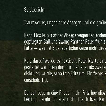
Spielbericht
Traumwetter, ungeplante Absagen und die große F
Nach Flos kurzfristiger Absage wegen fehlenden 
gepflegten Ball und zwang Panther-Peter früh zu
Latte — was Felix bedauerlicherweise nicht geseh
Kurz darauf wurde es hektisch. Peter klärte ein
gestartet war, blieb ihm nur die Faust als zweit
diskutiert wurde, schaltete Fritz um. Ein feiner
einschob. 1:0.
Danach begann eine Phase, in der Fritz hochdiszip
bedingt. Gefährlich, eher nicht. Die Halbzeit k