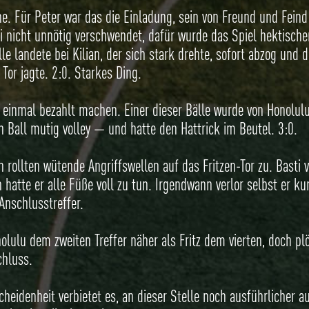
e. Für Peter war das die Einladung, sein von Freund und Feind
 nicht unnötig verschwendet, dafür wurde das Spiel hektischer
le landete bei Kilian, der sich stark drehte, sofort abzog und
or jagte. 2:0. Starkes Ding.
 einmal bezahlt machen. Einer dieser Bälle wurde von Honolulu n
 Ball mutig volley — und hatte den Hattrick im Beutel. 3:0.
an rollten wütende Angriffswellen auf das Fritzen-Tor zu. Bast
hatte er alle Füße voll zu tun. Irgendwann verlor selbst er k
Anschlusstreffer.
nolulu dem zweiten Treffer näher als Fritz dem vierten, doch p
hluss.
heidenheit verbietet es, an dieser Stelle noch ausführlicher a