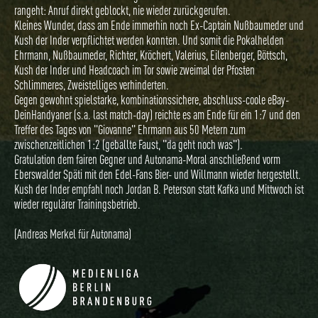
rangeht: Anruf direkt geblockt, nie wieder zurückgerufen.
Kleines Wunder, dass am Ende immerhin noch Ex-Captain Nußbaumeder und
Kush der Inder verpflichtet werden konnten. Und somit die Pokalhelden
Ehrmann, Nußbaumeder, Richter, Kröchert, Valerius, Eilenberger, Böttsch,
Kush der Inder und Headcoach im Tor sowie zweimal der Pfosten
Schlimmeres, Zweistelliges verhinderten.
Gegen gewohnt spielstarke, kombinationssichere, abschluss-coole eBay-
DeinHandyaner (s.a. last match-day) reichte es am Ende für ein 1:7 und den
Treffer des Tages von "Giovanne" Ehrmann aus 50 Metern zum
zwischenzeitlichen 1:2 (geballte Faust, "da geht noch was").
Gratulation dem fairen Gegner und Autonama-Moral anschließend vorm
Eberswalder Späti mit den Edel-Fans Bier- und Willmann wieder hergestellt.
Kush der Inder empfahl noch Jordan B. Peterson statt Kafka und Mittwoch ist
wieder regulärer Trainingsbetrieb.
(Andreas Merkel für Autonama)