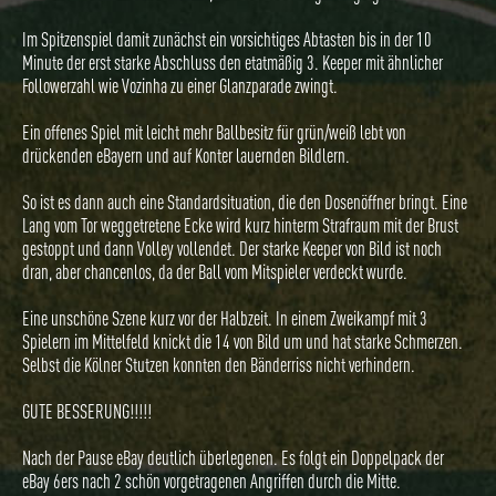
Im Spitzenspiel damit zunächst ein vorsichtiges Abtasten bis in der 10
Minute der erst starke Abschluss den etatmäßig 3. Keeper mit ähnlicher
Followerzahl wie Vozinha zu einer Glanzparade zwingt.
Ein offenes Spiel mit leicht mehr Ballbesitz für grün/weiß lebt von
drückenden eBayern und auf Konter lauernden Bildlern.
So ist es dann auch eine Standardsituation, die den Dosenöffner bringt. Eine
Lang vom Tor weggetretene Ecke wird kurz hinterm Strafraum mit der Brust
gestoppt und dann Volley vollendet. Der starke Keeper von Bild ist noch
dran, aber chancenlos, da der Ball vom Mitspieler verdeckt wurde.
Eine unschöne Szene kurz vor der Halbzeit. In einem Zweikampf mit 3
Spielern im Mittelfeld knickt die 14 von Bild um und hat starke Schmerzen.
Selbst die Kölner Stutzen konnten den Bänderriss nicht verhindern.
GUTE BESSERUNG!!!!!
Nach der Pause eBay deutlich überlegenen. Es folgt ein Doppelpack der
eBay 6ers nach 2 schön vorgetragenen Angriffen durch die Mitte.